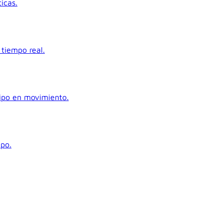
icas.
tiempo real.
uipo en movimiento.
ipo.