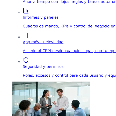
Ahorra tiempo con flujos, reglas y tareas automát
Informes y paneles
Cuadros de mando, KPIs y control del negocio en 
App móvil / Movilidad
Accede al CRM desde cualquier lugar, con tu eq
Seguridad y permisos
Roles, accesos y control para cada usuario y equ