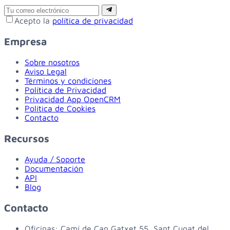
Email
Suscribirse
Acepto la
política de privacidad
Empresa
Sobre nosotros
Aviso Legal
Términos y condiciones
Política de Privacidad
Privacidad App OpenCRM
Política de Cookies
Contacto
Recursos
Ayuda / Soporte
Documentación
API
Blog
Contacto
Oficinas:
Camí de Can Gatxet 55, Sant Cugat del