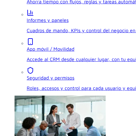
Ahorra tiempo con flujos, reglas y tareas automát
Informes y paneles
Cuadros de mando, KPIs y control del negocio en 
App móvil / Movilidad
Accede al CRM desde cualquier lugar, con tu eq
Seguridad y permisos
Roles, accesos y control para cada usuario y equ