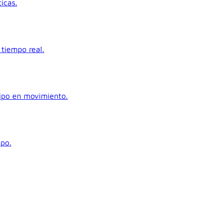
icas.
tiempo real.
uipo en movimiento.
ipo.