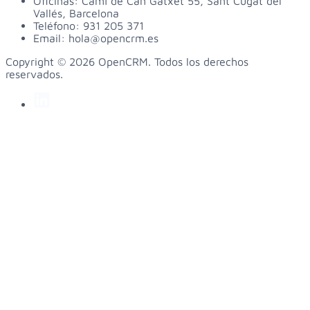
Oficinas:
Camí de Can Gatxet 55, Sant Cugat del
Vallés, Barcelona
Teléfono:
931 205 371
Email:
hola@opencrm.es
Copyright © 2026 OpenCRM. Todos los derechos
reservados.
linkedin