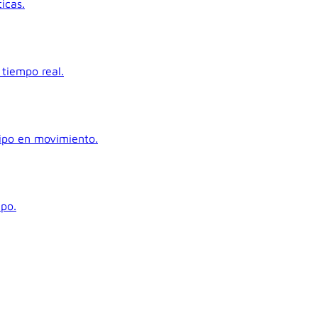
icas.
tiempo real.
uipo en movimiento.
ipo.