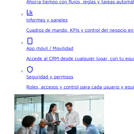
Ahorra tiempo con flujos, reglas y tareas automát
Informes y paneles
Cuadros de mando, KPIs y control del negocio en 
App móvil / Movilidad
Accede al CRM desde cualquier lugar, con tu eq
Seguridad y permisos
Roles, accesos y control para cada usuario y equ