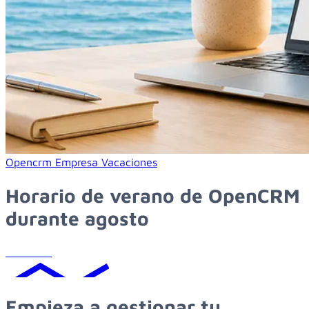
Learn more about horario de verano de opencrm durante a
Opencrm
Empresa
Vacaciones
Horario de verano de OpenCRM
durante agosto
Leer más
Empieza
a
gestionar
tu