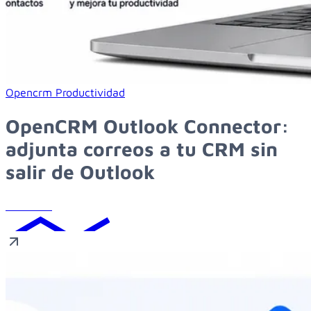
Learn more about opencrm outlook connector: adjunta correo
Opencrm
Productividad
OpenCRM Outlook Connector:
adjunta correos a tu CRM sin
salir de Outlook
Leer más