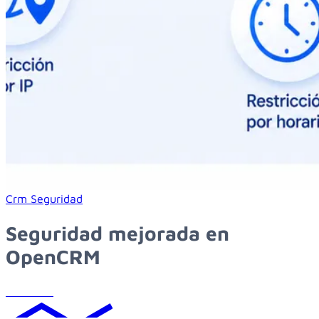
Learn more about seguridad mejorada en opencrm
Crm
Seguridad
Seguridad mejorada en
OpenCRM
Leer más