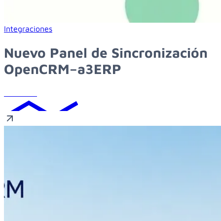
Learn more about nuevo panel de sincronización opencrm–a
Integraciones
Nuevo Panel de Sincronización
OpenCRM–a3ERP
Leer más