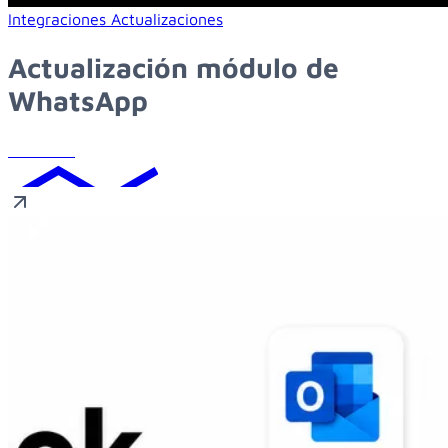
Learn more about actualización módulo de whatsapp
Integraciones
Actualizaciones
Actualización módulo de
WhatsApp
Leer más