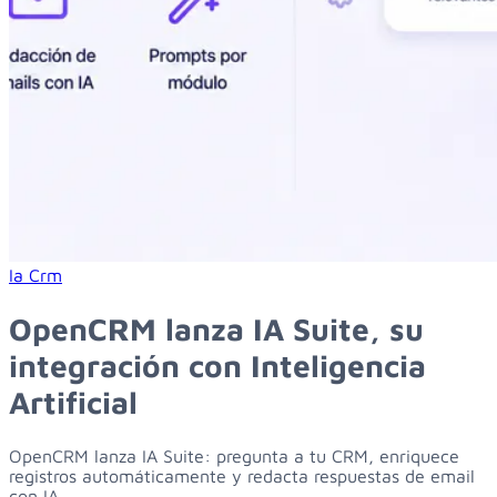
Learn more about opencrm lanza ia suite, su integración con i
Ia
Crm
OpenCRM lanza IA Suite, su
integración con Inteligencia
Artificial
OpenCRM lanza IA Suite: pregunta a tu CRM, enriquece
registros automáticamente y redacta respuestas de email
con IA.