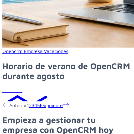
Learn more about horario de verano de opencrm durante a
Opencrm
Empresa
Vacaciones
Horario de verano de OpenCRM
durante agosto
Leer más
Anterior
1
2
3
4
5
6
Siguiente
Empieza
a
gestionar
tu
empresa
con
OpenCRM
hoy